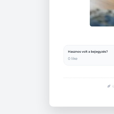
Hasznos volt a bejegyzés?
0 like
U