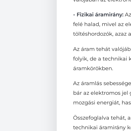
- Fizikai áramirány:
Az
felé halad, mivel az e
töltéshordozók, azaz
Az áram tehát valójáb
folyik, de a technikai
áramkörökben.
Az áramlás sebessége 
bár az elektromos jel
mozgási energiát, ha
Összefoglalva tehát, az
technikai áramirány ko