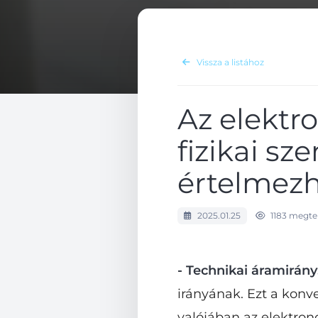
Vissza a listához
Az elektr
fizikai s
értelmez
2025.01.25
1183 megte
- Technikai áramirány
irányának. Ezt a konv
valójában az elektron