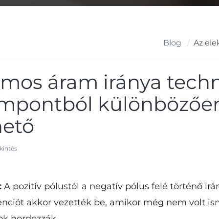
Blog
omos áram iránya techn
zempontból különbözőe
hető
kintés
:
A pozitív pólustól a negatív pólus felé történő ir
enciót akkor vezették be, amikor még nem volt is
ok hordozzák.