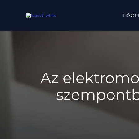
FŐOL
Az elektromos
szempontb