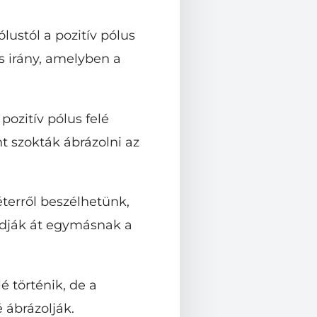
ustól a pozitív pólus
ós irány, amelyben a
ozitív pólus felé
nt szokták ábrázolni az
terről beszélhetünk,
 adják át egymásnak a
lé történik, de a
 ábrázolják.