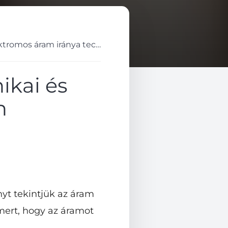
Az elektromos áram iránya tech...
ikai és
n
ányt tekintjük az áram
mert, hogy az áramot