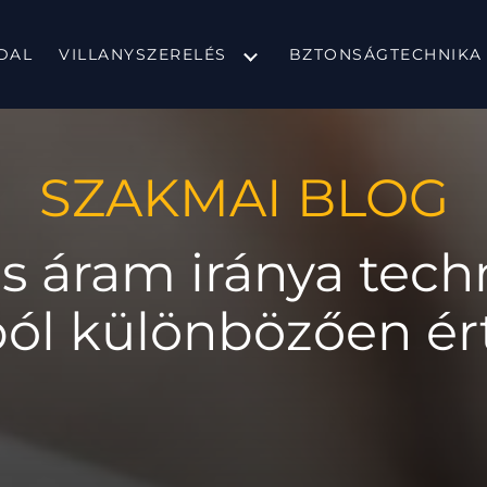
DAL
VILLANYSZERELÉS
BZTONSÁGTECHNIKA
SZAKMAI BLOG
 áram iránya techni
ól különbözően ér