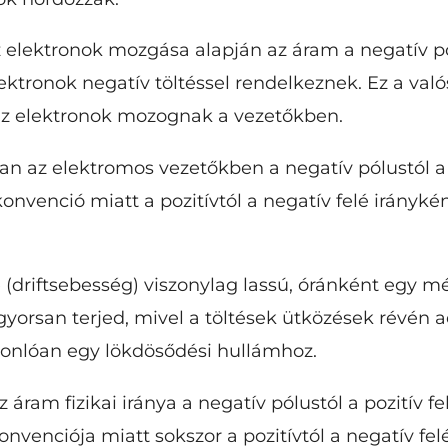
 elektronok mozgása alapján az áram a negatív pól
lektronok negatív töltéssel rendelkeznek. Ez a val
 az elektronok mozognak a vezetőkben.
an az elektromos vezetőkben a negatív pólustól a p
 konvenció miatt a pozitívtól a negatív felé irányké
(driftsebesség) viszonylag lassú, óránként egy mé
 gyorsan terjed, mivel a töltések ütközések révén
sonlóan egy lökdösődési hullámhoz.
 áram fizikai iránya a negatív pólustól a pozitív fe
nvenciója miatt sokszor a pozitívtól a negatív felé